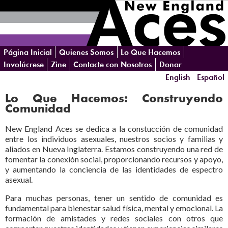
Skip
Página Inicial
Quienes Somos
Lo Que Hacemos
navigation
Involúcrese
Zine
Contacte con Nosotros
Donar
English
Español
Lo Que Hacemos: Construyendo
Comunidad
New England Aces se dedica a la constucción de comunidad
entre los individuos asexuales, nuestros socios y familias y
aliados en Nueva Inglaterra. Estamos construyendo una red de
fomentar la conexión social, proporcionando recursos y apoyo,
y aumentando la conciencia de las identidades de espectro
asexual.
Para muchas personas, tener un sentido de comunidad es
fundamental para bienestar salud física, mental y emocional. La
formación de amistades y redes sociales con otros que